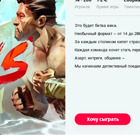
14
-
200
1-2
ч.
Сборн
Игроков
Время игры
Темати
Это будет битва века.
Необычный формат — от 14 до 200
За каждым столиком кипят страс
Каждая команда хочет стать перв
Азарт, интриги, общение —
Мы начинаем детективный поеди
Хочу сыграть