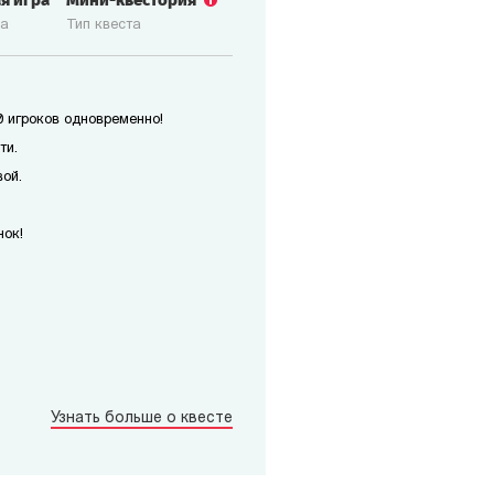
ая игра
Мини-квестория
ка
Тип квеста
 игроков одновременно!
ти.
ой.
нок!
Узнать больше о квесте