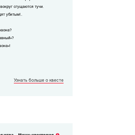
 вокруг сгущаются тучи.
ят убитым!..
раона?
авный»?
аона»!
Узнать больше о квесте