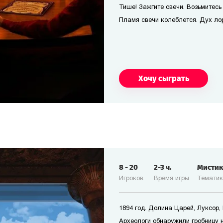
Тише! Зажгите свечи. Возьмитесь 
Пламя свечи колеблется. Дух лор
Хочу сыграть
8
-
20
2-3
ч.
Мисти
Игроков
Время игры
Темати
1894 год. Долина Царей, Луксор, 
Археологи обнаружили гробницу 