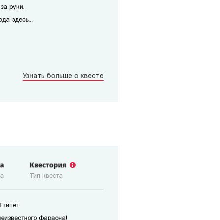
за руки.
да здесь...
Узнать больше о квесте
ка
Квестория
ка
Тип квеста
Египет.
неизвестного фараона!