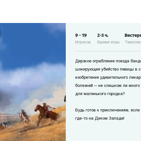
9
-
19
2-3
ч.
Вестер
Игроков
Время игры
Темати
Дерзкое ограбление поезда банд
шокирующее убийство певицы в с
изобретение удивительного лекар
болезней — не слишком ли много
для маленького городка?
Будь готов к приключениям, если т
где-то на Диком Западе!