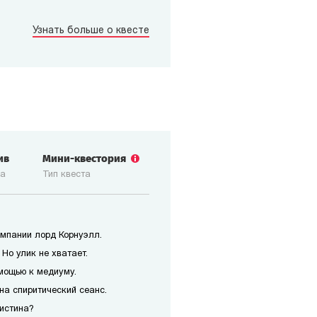
Узнать больше о квесте
ив
Мини-квестория
ка
Тип квеста
мпании лорд Корнуэлл.
Но улик не хватает.
мощью к медиуму.
на спиритический сеанс.
истина?