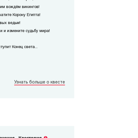
им вождём викингов!
атите Корону Египта!
вых ведьм!
 и измените судьбу мира!
упит Конец света...
Узнать больше о квесте