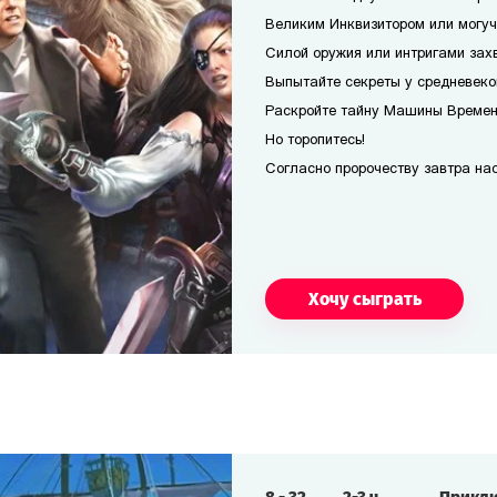
Великим Инквизитором или могуч
Силой оружия или интригами захв
Выпытайте секреты у средневеко
Раскройте тайну Машины Времени
Но торопитесь!
Согласно пророчеству завтра наст
Хочу сыграть