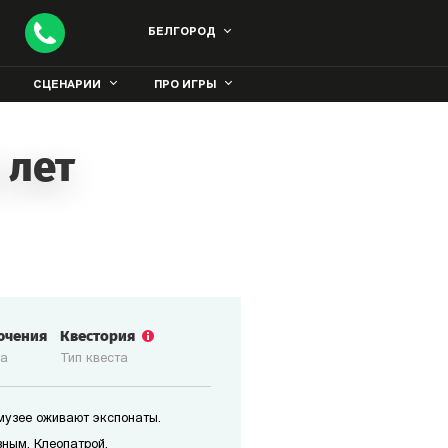
БЕЛГОРОД
СЦЕНАРИИ
ПРО ИГРЫ
 лет
ючения
Квестория
ка
Тип квеста
 музее оживают экспонаты.
зным, Клеопатрой,