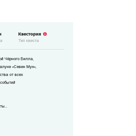
н
Квестория
ка
Тип квеста
ой Чёрного Билла,
алуне «Севен Мун»,
ства от всех
 событий
ы...