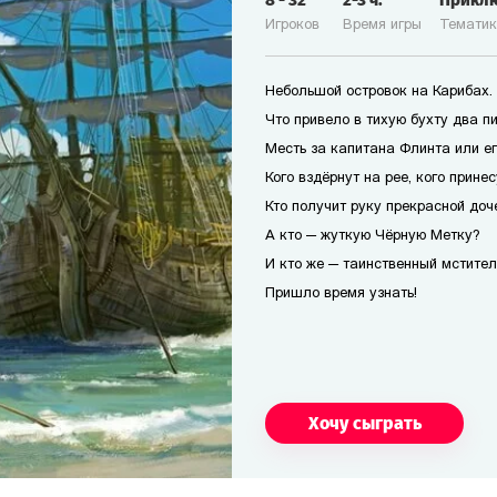
8
-
32
2-3
ч.
Прикл
Игроков
Время игры
Темати
Небольшой островок на Карибах.
Что привело в тихую бухту два п
Месть за капитана Флинта или е
Кого вздёрнут на рее, кого прине
Кто получит руку прекрасной доч
А кто — жуткую Чёрную Метку?
И кто же — таинственный мстител
Пришло время узнать!
Хочу сыграть