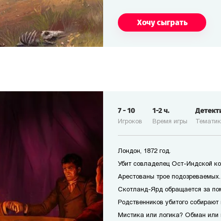
Хочу сыграть
7
-
10
1-2
ч.
Детект
Игроков
Время игры
Темати
Лондон, 1872 год.
Убит совладелец Ост-Индской ко
Арестованы трое подозреваемых. 
Скотланд-Ярд обращается за по
Родственников убитого собирают 
Мистика или логика? Обман или 