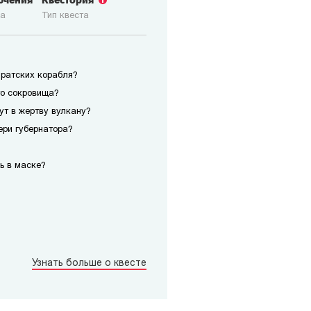
ючения
Квестория
ка
Тип квеста
иратских корабля?
го сокровища?
сут в жертву вулкану?
ери губернатора?
ь в маске?
Узнать больше о квесте