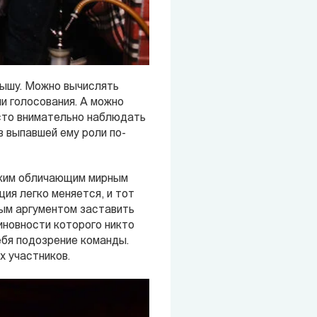
рышу. Можно вычислять
ми голосования. А можно
осто внимательно наблюдать
в выпавшей ему роли по-
мким обличающим мирным
ия легко меняется, и тот
ным аргументом заставить
иновности которого никто
ебя подозрение команды.
х участников.