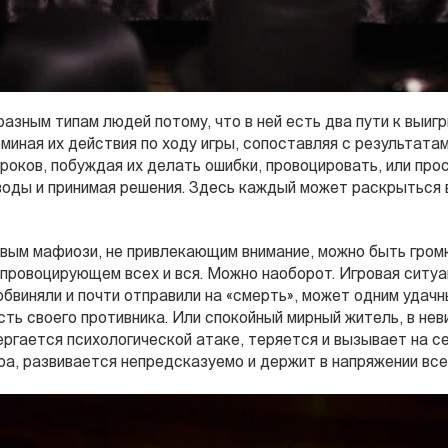
азным типам людей потому, что в ней есть два пути к выиг
оминая их действия по ходу игры, сопоставляя с результата
гроков, побуждая их делать ошибки, провоцировать, или пр
воды и принимая решения. Здесь каждый может раскрыться 
вым мафиози, не привлекающим внимание, можно быть гро
ровоцирующем всех и вся. Можно наоборот. Игровая ситуац
 обвиняли и почти отправили на «смерть», может одним удач
сть своего противника. Или спокойный мирный житель, в нев
ергается психологической атаке, теряется и вызывает на с
ра, развивается непредсказуемо и держит в напряжении все