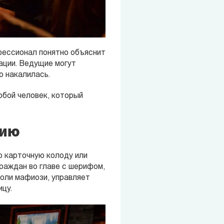
офессионал понятно объяснит
уации. Ведущие могут
о накалилась.
юбой человек, который
фию
ю карточную колоду или
раждан во главе с шерифом,
оли мафиози, управляет
ицу.