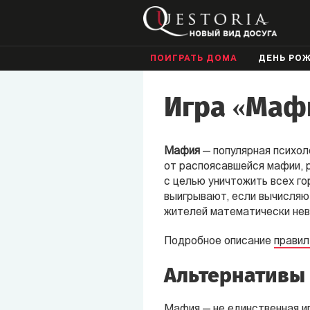
ПОИГРАТЬ ДОМА
ДЕНЬ РО
Игра «Мафи
Мафия
— популярная психол
от распоясавшейся мафии, 
с целью уничтожить всех го
выигрывают, если вычисляю
жителей математически нев
Подробное описание
правил
Альтернативы
Мафия — не единственная иг