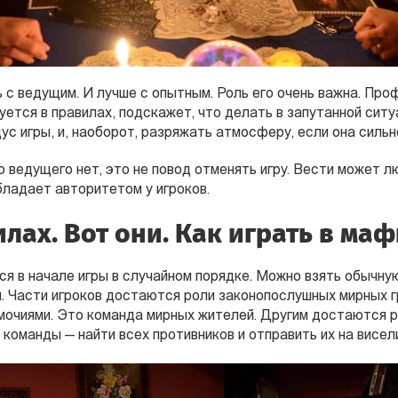
 с ведущим. И лучше с опытным. Роль его очень важна. Пр
уется в правилах, подскажет, что делать в запутанной сит
ус игры, и, наоборот, разряжать атмосферу, если она сильн
 ведущего нет, это не повод отменять игру. Вести может л
бладает авторитетом у игроков.
илах. Вот они. Как играть в ма
я в начале игры в случайном порядке. Можно взять обычну
ы. Части игроков достаются роли законопослушных мирных г
очиями. Это команда мирных жителей. Другим достаются р
команды — найти всех противников и отправить их на висел