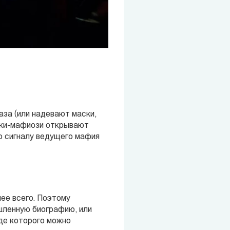
аза (или надевают маски,
оки-мафиози открывают
по сигналу ведущего мафия
нее всего. Поэтому
шленную биографию, или
де которого можно