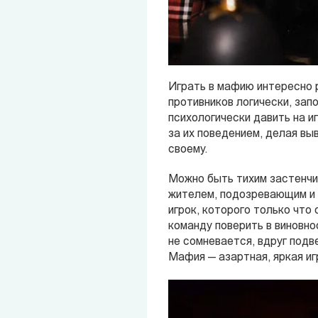
Играть в мафию интересно р
противников логически, зап
психологически давить на и
за их поведением, делая вы
своему.
Можно быть тихим застенчи
жителем, подозревающим и п
игрок, которого только что
команду поверить в виновно
не сомневается, вдруг подв
Мафия — азартная, яркая иг