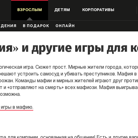
ВЗРОСЛЫМ
ДЕТЯМ
КОРПОРАТИВЫ
ЖДЕНИЯ
В ПОДАРОК
ОНЛАЙН
я» и другие игры для 
огическая игра. Сюжет прост. Мирные жители города, кото
решают устроить самосуд и убивать преступников. Мафия в
рожан. Команды мафии и мирных жителей играют друг проти
т и «отправляют на смерть» всех мафиози. Мафия выигрыва
озможна.
 игры в мафию.
ра для компании, основанная на общении! Есть и другие вар