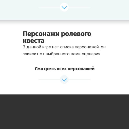
В чем фишка детективного поединка?
Он подходит для большого коллектива и при этом
занимает всего 1,5-2 часа.
Персонажи ролевого
Он отлично совмещается с банкетом, так как всю игру
квеста
команды находятся за столами.
В данной игре нет списка персонажей, он
Двойное командообразование! Во время поединка
зависит от выбранного вами сценария.
игроки бурно общаются внутри своей команды. А после
оглашения результатов сравнивают стратегии
Смотреть всех персонажей
и делятся впечатлениями с участниками из других
команд.
Формат очень азартный! У каждого игрока есть свои
цели, которых ему нужно достигнуть. А ведь еще
и команды соперничают друг с другом!
Для детективного поединка у нас есть 4 сюжета. Есть
из чего выбрать!