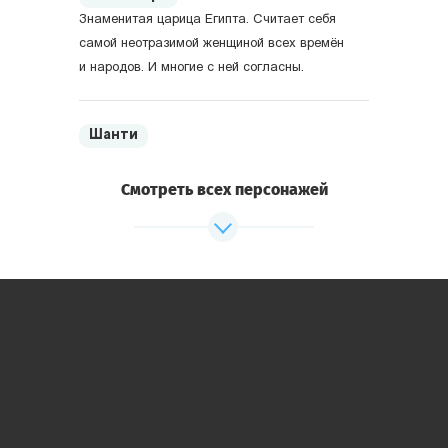
Знаменитая царица Египта. Считает себя
самой неотразимой женщиной всех времён
и народов. И многие с ней согласны.
Шанти
Верховный жрец Египта. Поклоняется
египетским богам сам и заставляет
Смотреть всех персонажей
поклоняться других.
Древние Греция и Рим
Александр Македонский
Один из величайших завоевателей мира.
Как оказалось — самоотверженный и
благородный человек.