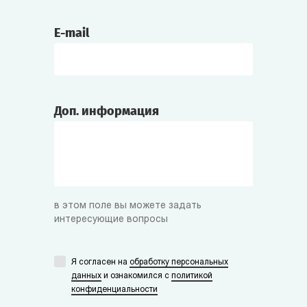
Боготворит Инквизитора.
E-mail
Борджиа
Химик-экспериментатор, витрина «Средние
века». Из знаменитой династии зельеваров
и отравителей.
Доп. информация
Чёрная Рука
Знаменитый пират, коварный и дерзкий.
Племянник Чёрной Бороды. Любит
сокровища, ром и чёрный юмор.
в этом поле вы можете задать
интересующие вопросы
Мёртвый Глаз
Я согласен на
обработку персональных
Соратник Чёрной Руки. Мрачный и
данных
и ознакомился с
политикой
нелюдимый, зато очень преданный
конфиденциальности
благородному делу пиратства.