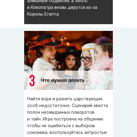
алмазные подвески, а Хеопс
и Клеопатра вновь дерутся из-за
Короны Египта.
3
Что нужно делать
Найти вора и разнять царствующих
особ недостаточно. Сценарий квеста
полон неожиданных поворотов
и тайн. Игра построена на общении:
чтобы не ошибиться с выбором
союзника, воспользуйтесь хитростью