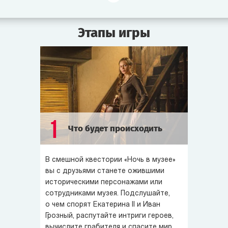
повздорили из-за политики. Пока матушка-царица
отвернулась, князь Потёмкин флиртует с Шамаханской
Этапы игры
царицей. Эрик Могучий вызвал на поединок Цезаря.
Потомственный многоженец Гарун-аль-Рашид снова
женился. А ворчливая мумия Хеопса плетёт интриги,
чтоб завладеть короной Египта.
В
квесте
«
Ночь в музее
» вы станете забавными
историческими персонажами и от души повеселитесь.
Экспонаты мечтают завладеть Машиной времени,
1
Что будет происходить
чтоб вернуться в свою эпоху и изменить судьбу мира.
Но поторопитесь! Ведь согласно предсказанию
Нострадамуса уже завтра наступит Конец света...
В смешной квестории «Ночь в музее»
вы с друзьями станете ожившими
историческими персонажами или
сотрудниками музея. Подслушайте,
о чем спорят Екатерина II и Иван
Грозный, распутайте интриги героев,
вычислите грабителя и спасите мир