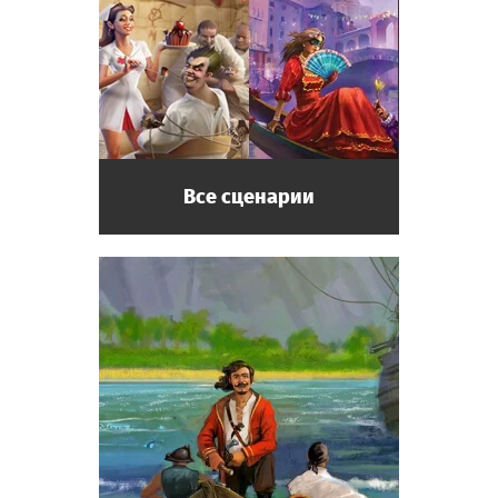
энергичный.
Профессор
Сотрудник музея. Дотошный, любит свою
работу. Может провести экспертизу
предмета старины.
Все сценарии
Реставратор-эксперт
Сотрудник музея. Может не только
провести экспертизу предмета старины, но
и отреставрировать его!
Археолог
Посетитель музея. Начинающий учёный,
мечтает совершить великое открытие и
вписать своё имя в историю.