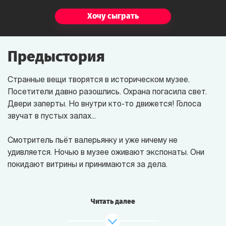
Хочу сыграть
Предыстория
Странные вещи творятся в историческом музее.
Посетители давно разошлись. Охрана погасила свет.
Двери заперты. Но внутри кто-то движется! Голоса
звучат в пустых залах...
Смотритель пьёт валерьянку и уже ничему не
удивляется.
Ночью в музее
оживают экспонаты. Они
покидают витрины и принимаются за дела.
Великий Инквизитор разыскивает ведьму и с
подозрением косится на Миледи. Клеопатра борется с
Читать далее
Еленой Троянской за титул самой обаятельной
женщины в истории. Иван Грозный и Екатерина Великая