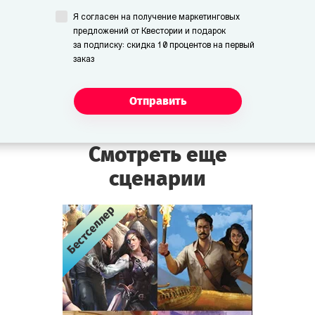
Я согласен на получение маркетинговых
предложений от Квестории и подарок
Унга и Бонга
за подписку: скидка 10 процентов на первый
Пещерные люди. Немногословны, но
заказ
изобретательны.
Отправить
Сотрудники и посетители
музея:
Смотреть еще
Смотритель
сценарии
Сотрудник музея. По ночам следит за
порядком. Весьма нервный. Употребляет
Бестселлер
Бестселлер
Бестселлер
зелёный чай пополам с валерьянкой.
Помощник смотрителя
Сотрудник музея. Новичок, поступил на
работу неделю назад. Смышлёный и