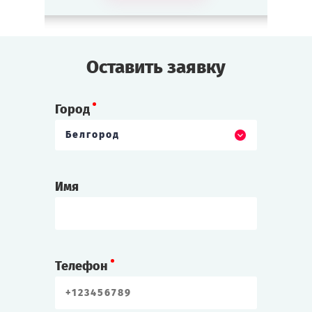
что он — Пётр, муж Екатерины и русский
царь!
Оставить заявку
Прошка
Разбойник, соратник монаха Григория.
Любит побузить с поводом и без.
Город
Белгород
Другие витрины
Великий Инквизитор
Имя
Святой отец из витрины «Средние века».
Строг, но справедлив. С подозрением
относится к женщинам — не ведьма ли?
Телефон
Гонсало
Секретарь и приближённый Великого
Инквизитора. Тихий и послушный.