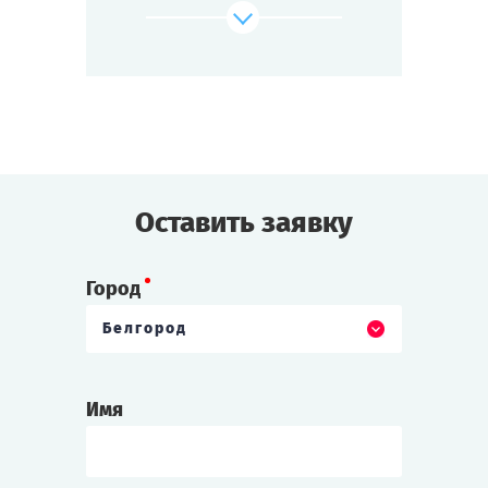
Каждая команда хочет стать первой.
Азарт, интриги, общение —
Мы начинаем детективный поединок!
Cыграть
Смотреть сценарий
Оставить заявку
Город
Белгород
Имя