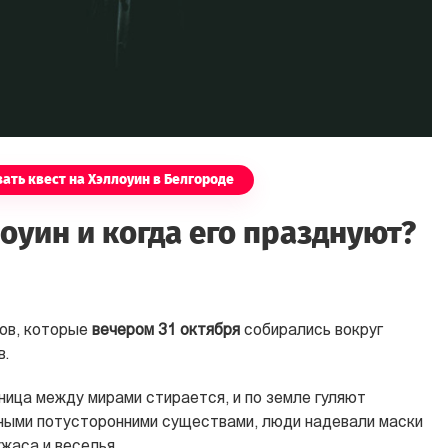
ать квест на Хэллоуин в Белгороде
оуин и когда его празднуют?
ов, которые
вечером 31 октября
собирались вокруг
в.
аница между мирами стирается, и по земле гуляют
нными потусторонними существами, люди надевали маски
жаса и веселья.