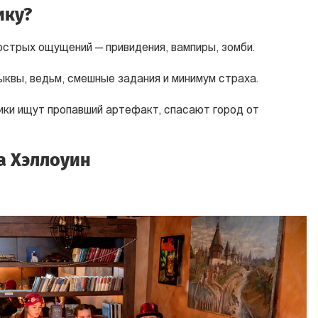
ику?
острых ощущений — привидения, вампиры, зомби.
ыквы, ведьм, смешные задания и минимум страха.
ики ищут пропавший артефакт, спасают город от
а Хэллоуин