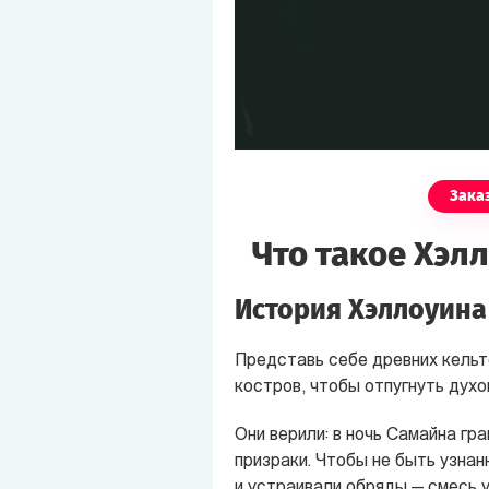
Заказ
Что такое Хэлл
История Хэллоуина
Представь себе древних кельт
костров, чтобы отпугнуть духо
Они верили: в ночь Самайна гр
призраки. Чтобы не быть узна
и устраивали обряды — смесь у