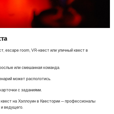
ста
, escape room, VR-квест или уличный квест в
зрослые или смешанная команда.
енарий может расползтись.
 карточки с заданиями.
 квест на Хэллоуин в Квестории — профессионалы
 и ведущего.