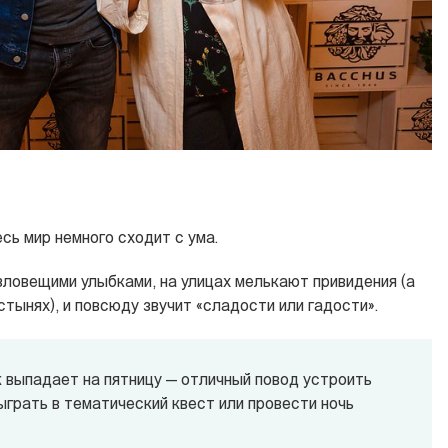
есь мир немного сходит с ума.
овещими улыбками, на улицах мелькают привидения (а
стынях), и повсюду звучит «сладости или гадости».
к выпадает на пятницу — отличный повод устроить
ыграть в тематический квест или провести ночь