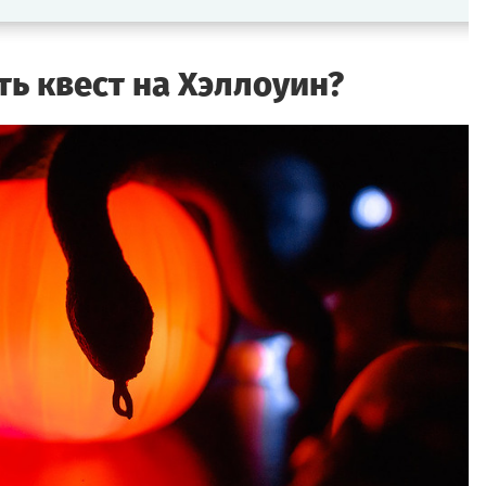
ть квест на Хэллоуин?