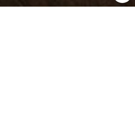
Для идеальной
вечеринки
Представьте: к вам приезжает
ведущий с реквизитом и костюмами,
и гости перевоплощаются в героев
фильма. Но если в фильме всё
известно заранее, то здесь нажали
«стоп» и сказали: «Дальше
действуйте вы».
У вашего героя есть свои секреты
и цели в игре. Достигните целей любой
ценой: общайтесь, используйте логику
и интуицию, доброе слово или